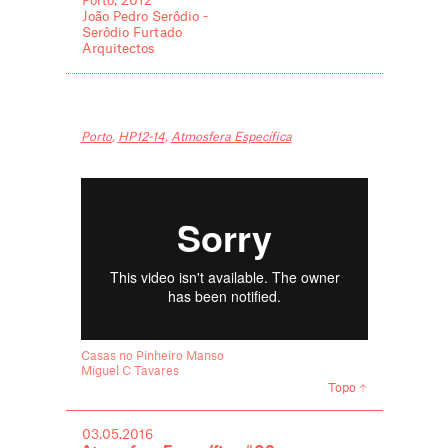
Porto, 2012
João Pedro Serôdio -
Serôdio Furtado
Arquitectos
Porto
,
HP12-14
,
Atmosfera Específica
Casas no Pinheiro Manso
Miguel C Tavares
Topo
03.05.2016