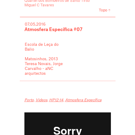
Quartel dos Bombeiros de Santo Tirso
Miguel C Tavares
Topo
07.05.2016
Atmosfera Específica #07
Escola de Leça do
Balio
Matosinhos, 2013
Teresa Novais, Jorge
Carvalho - aNC
arquitectos
Porto
,
Videos
,
HP12-14
,
Atmosfera Específica