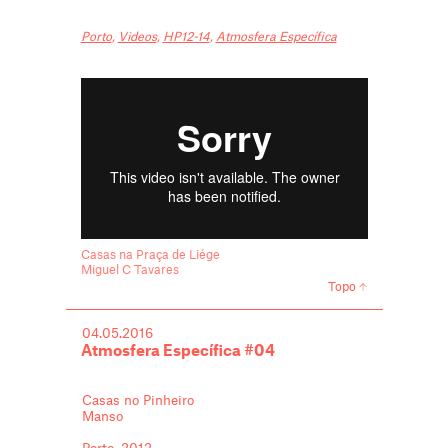
Porto
,
Videos
,
HP12-14
,
Atmosfera Específica
Casas na Praça de Liége
Miguel C Tavares
Topo
04.05.2016
Atmosfera Específica #04
Casas no Pinheiro
Manso