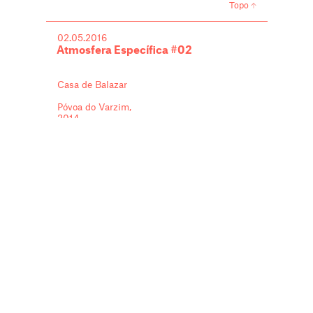
Topo
02.05.2016
Atmosfera Específica #02
Casa de Balazar
Póvoa do Varzim,
2014
Nuno Merino Rocha
Porto
,
Videos
,
HP12-14
,
Atmosfera Específica