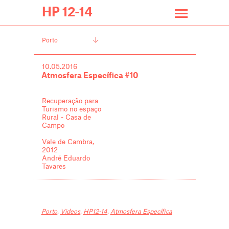
HP 12-14
Porto
10.05.2016
Atmosfera Específica #10
Recuperação para
Turismo no espaço
Rural - Casa de
Campo
Vale de Cambra,
2012
André Eduardo
Tavares
Porto
,
Videos
,
HP12-14
,
Atmosfera Específica