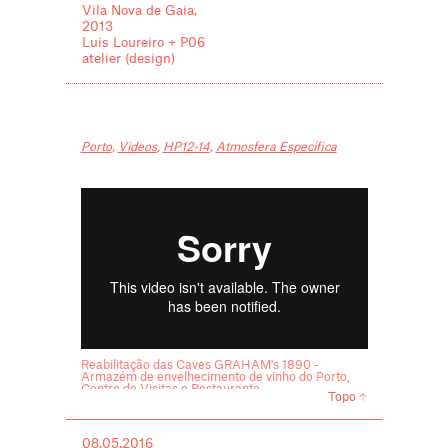
Vila Nova de Gaia,
2013
Luis Loureiro + P06
atelier (design)
Porto
,
Videos
,
HP12-14
,
Atmosfera Específica
Reabilitação das Caves GRAHAM's 1890 -
Armazém de envelhecimento de vinho do Porto,
Centro de Visitas e Restaurante
Topo
Miguel C Tavares
08.05.2016