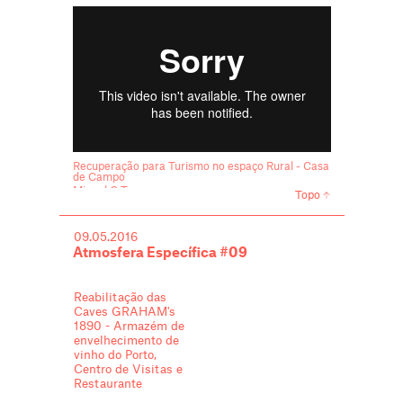
Recuperação para Turismo no espaço Rural - Casa
de Campo
Miguel C Tavares
Topo
09.05.2016
Atmosfera Específica #09
Reabilitação das
Caves GRAHAM's
1890 - Armazém de
envelhecimento de
vinho do Porto,
Centro de Visitas e
Restaurante