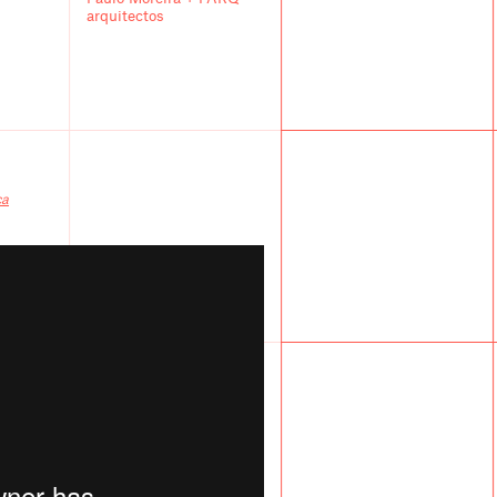
arquitectos
ca