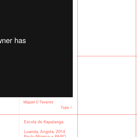
Miguel C Tavares
Topo
Escola de Kapalanga
Luanda, Angola, 2014
Paulo Moreira + PARQ