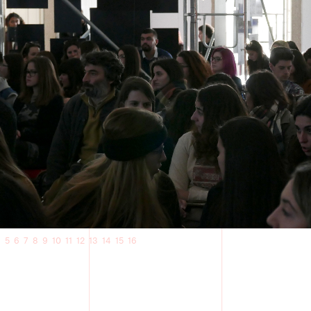
4
5
6
7
8
9
10
11
12
13
14
15
16