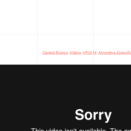
Castelo Branco
,
Videos
,
HP12-14
,
Atmosfera Específi