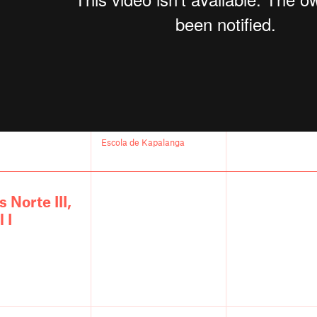
Escola de Kapalanga
Norte III,
 I