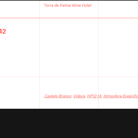
Torre de Palma Wine Hotel
42
Castelo Branco
,
Videos
,
HP12-14
,
Atmosfera Específi