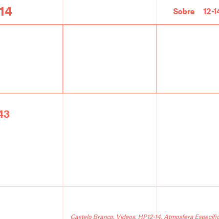
-14
Sobre
12-1
43
Castelo Branco
,
Videos
,
HP12-14
,
Atmosfera Específi