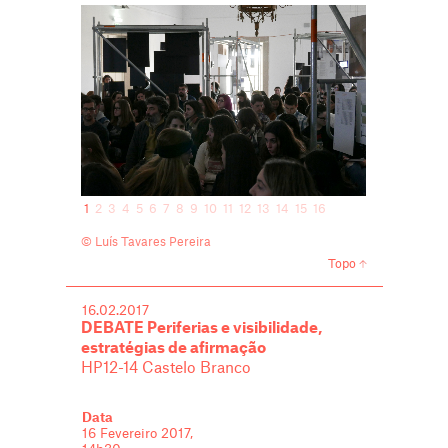
1
2
3
4
5
6
7
8
9
10
11
12
13
14
15
16
© Luís Tavares Pereira
Topo
16.02.2017
DEBATE Periferias e visibilidade,
estratégias de afirmação
HP12-14 Castelo Branco
Data
16 Fevereiro 2017,