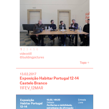
1
2
3
4
5
6
videostill
©buildingpictures
Topo
13.02.2017
Exposição Habitar Portugal 12-14
Castelo Branco
11FEV_12MAR