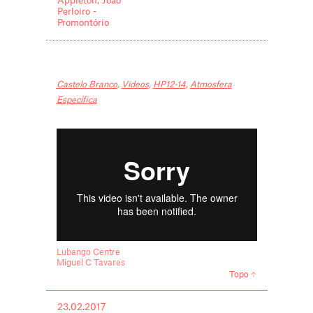
Appleton, João
Perloiro -
Promontório
Castelo Branco
,
Videos
,
HP12-14
,
Atmosfera
Específica
Lubango Centre
Miguel C Tavares
Topo
23.02.2017