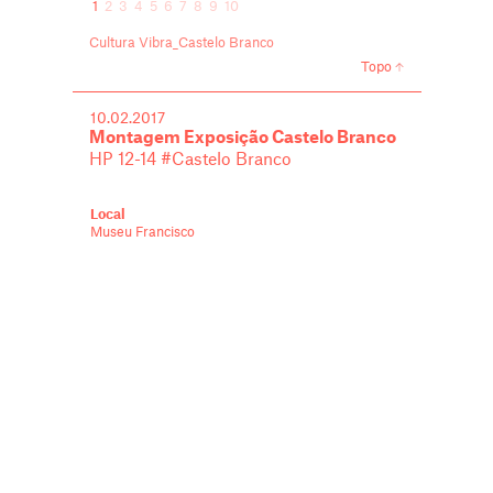
1
2
3
4
5
6
7
8
9
10
Cultura Vibra_Castelo Branco
Topo
10.02.2017
Montagem Exposição Castelo Branco
HP 12-14 #Castelo Branco
Local
Museu Francisco
Tavares Proença
Júnior
R. Jesuita Manuel
Dias, Castelo Branco
Castelo Branco
,
Montagem
,
HP12-14