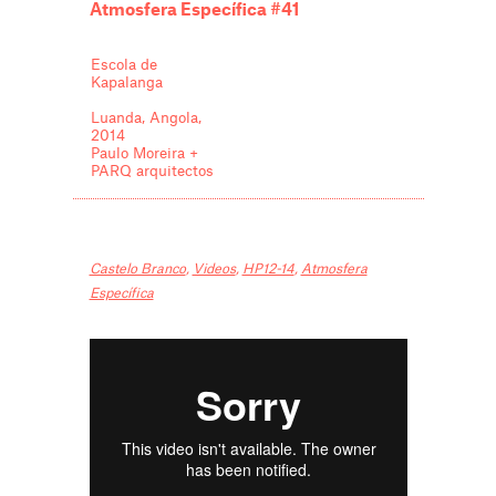
Atmosfera Específica #41
Escola de
Kapalanga
Luanda, Angola,
2014
Paulo Moreira +
PARQ arquitectos
Castelo Branco
,
Videos
,
HP12-14
,
Atmosfera
Específica