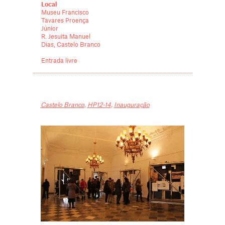
Local
Museu Francisco
Tavares Proença
Júnior
R. Jesuita Manuel
Dias, Castelo Branco
Entrada livre
Castelo Branco
,
HP12-14
,
Inauguração