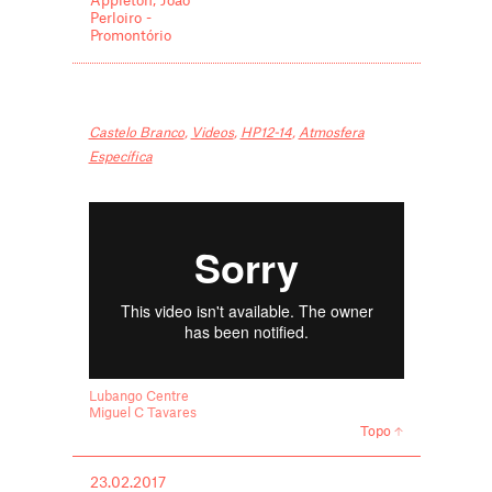
Appleton, João
Perloiro -
Promontório
Castelo Branco
,
Videos
,
HP12-14
,
Atmosfera
Específica
Lubango Centre
Miguel C Tavares
Topo
23.02.2017