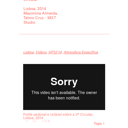
Lisboa, 2014
Maximina Almeida,
Telmo Cruz - MXT
Studio
Lisboa
,
Videos
,
HP12-14
,
Atmosfera Específica
Ponte pedonal e ciclável sobre a 2ª Circular,
Lisboa, 2014
vídeo Miguel C Tavares
Topo