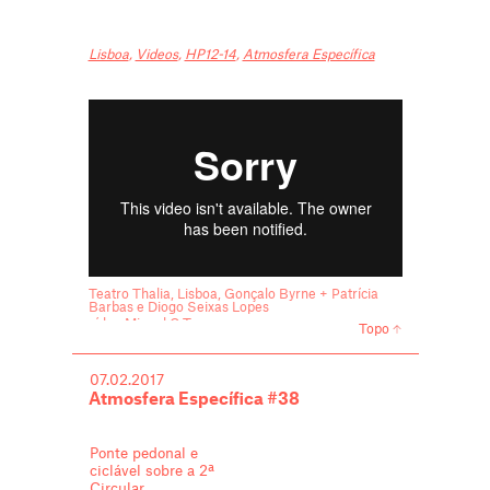
Lisboa
,
Videos
,
HP12-14
,
Atmosfera Específica
Teatro Thalia, Lisboa, Gonçalo Byrne + Patrícia
Barbas e Diogo Seixas Lopes
vídeo Miguel C Tavares
Topo
07.02.2017
Atmosfera Específica #38
Ponte pedonal e
ciclável sobre a 2ª
Circular