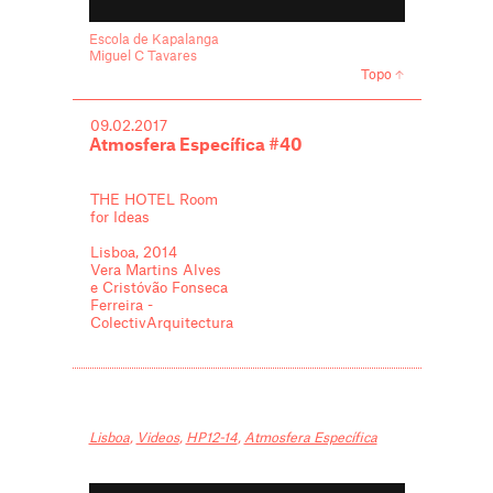
Escola de Kapalanga
Miguel C Tavares
Topo
09.02.2017
Atmosfera Específica #40
THE HOTEL Room
for Ideas
Lisboa, 2014
Vera Martins Alves
e Cristóvão Fonseca
Ferreira -
ColectivArquitectura
Lisboa
,
Videos
,
HP12-14
,
Atmosfera Específica