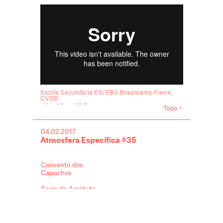
Escola Secundária ES/EB3 Braancamp Freire,
CVDB
vídeo Miguel C Tavares
Topo
04.02.2017
Atmosfera Específica #35
Convento dos
Capuchos
Serra da Arrábida,
2012
Victor Mestre e
Sofia Aleixo -
VMSA arquitectos