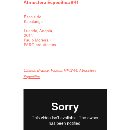
Atmosfera Específica #41
Escola de
Kapalanga
Luanda, Angola,
2014
Paulo Moreira +
PARQ arquitectos
Castelo Branco
,
Videos
,
HP12-14
,
Atmosfera
Específica