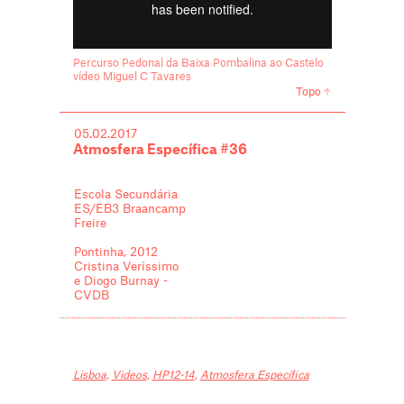
Percurso Pedonal da Baixa Pombalina ao Castelo
vídeo Miguel C Tavares
Topo
05.02.2017
Atmosfera Específica #36
Escola Secundária
ES/EB3 Braancamp
Freire
Pontinha, 2012
Cristina Veríssimo
e Diogo Burnay -
CVDB
Lisboa
,
Videos
,
HP12-14
,
Atmosfera Específica