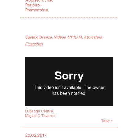
Appleton, João
Perloiro -
Promontório
Castelo Branco
,
Videos
,
HP12-14
,
Atmosfera
Específica
Lubango Centre
Miguel C Tavares
Topo
23.02.2017