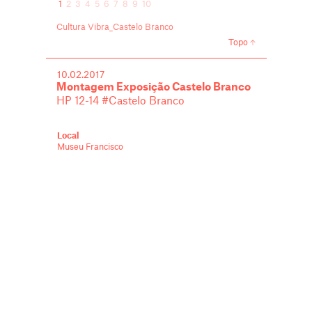
1
2
3
4
5
6
7
8
9
10
Cultura Vibra_Castelo Branco
Topo
10.02.2017
Montagem Exposição Castelo Branco
HP 12-14 #Castelo Branco
Local
Museu Francisco
Tavares Proença
Júnior
R. Jesuita Manuel
Dias, Castelo Branco
Castelo Branco
,
Montagem
,
HP12-14