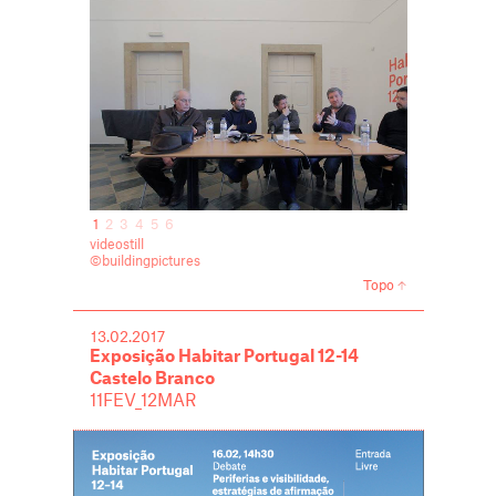
1
2
3
4
5
6
videostill
©buildingpictures
Topo
13.02.2017
Exposição Habitar Portugal 12-14
Castelo Branco
11FEV_12MAR