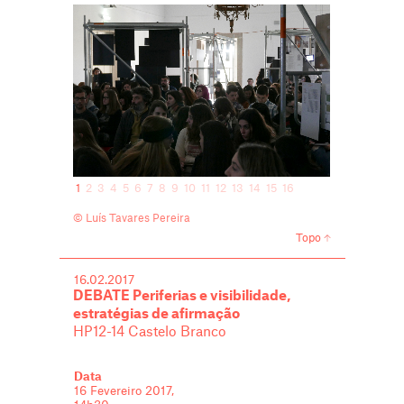
1
2
3
4
5
6
7
8
9
10
11
12
13
14
15
16
© Luís Tavares Pereira
Topo
16.02.2017
DEBATE Periferias e visibilidade,
estratégias de afirmação
HP12-14 Castelo Branco
Data
16 Fevereiro 2017,