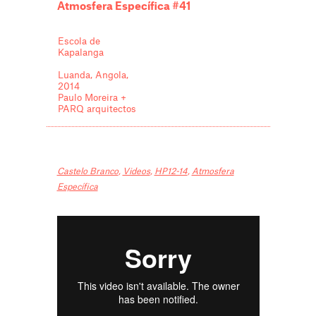
Atmosfera Específica #41
Escola de
Kapalanga
Luanda, Angola,
2014
Paulo Moreira +
PARQ arquitectos
Castelo Branco
,
Videos
,
HP12-14
,
Atmosfera
Específica