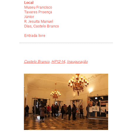
Local
Museu Francisco
Tavares Proença
Júnior
R. Jesuita Manuel
Dias, Castelo Branco
Entrada livre
Castelo Branco
,
HP12-14
,
Inauguração